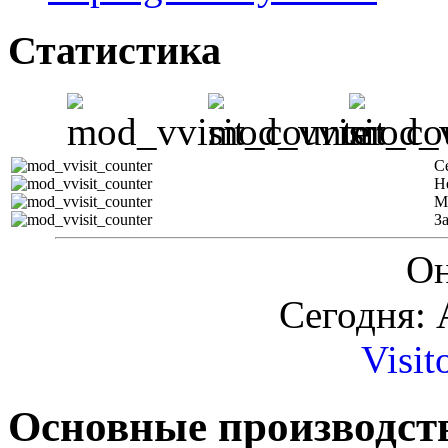
Статистика
С
Н
М
З
Он
Сегодня: 
Visit
Основные производст