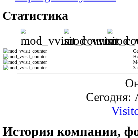
Статистика
С
Н
М
За
Он
Сегодня: 
Visit
История компании, ф